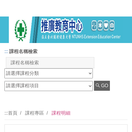
:::
課程名稱檢索
GO
:::
首頁
課程專區
課程明細