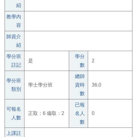
紹
教學內
容
師資介
紹
學分班
學分
是
2
註記
數
總師
學分班
學士學分班
資時
36.0
類別
數
已報
可報名
正取：6 備取：2
名人
0
人數
數
上課註