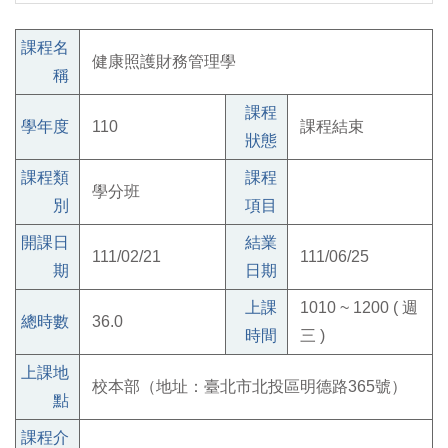
課程名
健康照護財務管理學
稱
課程
學年度
110
課程結束
狀態
課程類
課程
學分班
別
項目
開課日
結業
111/02/21
111/06/25
期
日期
上課
1010 ~ 1200 ( 週
總時數
36.0
時間
三 )
上課地
校本部（地址：臺北市北投區明德路365號）
點
課程介