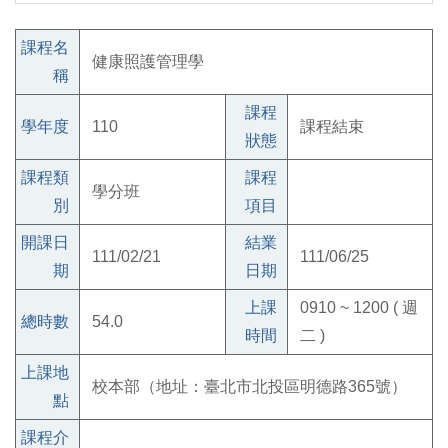
課程名
健康照護管理學
稱
課程
學年度
110
課程結束
狀態
課程類
課程
學分班
別
項目
開課日
結業
111/02/21
111/06/25
期
日期
上課
0910 ~ 1200 ( 週
總時數
54.0
時間
二 )
上課地
校本部（地址：臺北市北投區明德路365號）
點
課程介