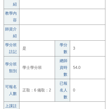
紹
教學內
容
師資介
紹
學分班
學分
是
3
註記
數
總師
學分班
學士學分班
資時
54.0
類別
數
已報
可報名
正取：6 備取：2
名人
0
人數
數
上課註