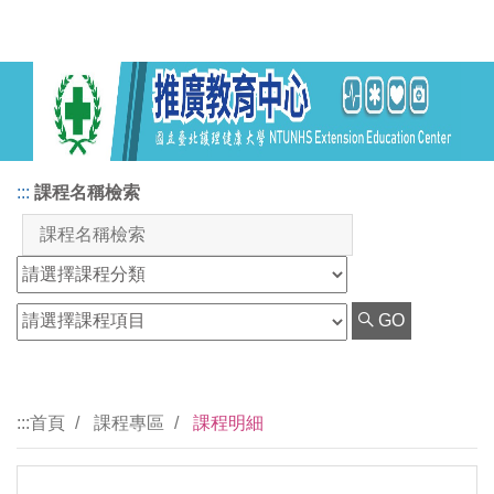
:::
課程名稱檢索
GO
:::
首頁
課程專區
課程明細