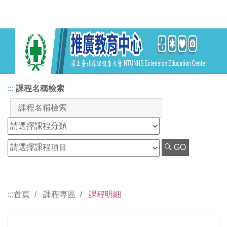
:::
課程名稱檢索
GO
:::
首頁
課程專區
課程明細