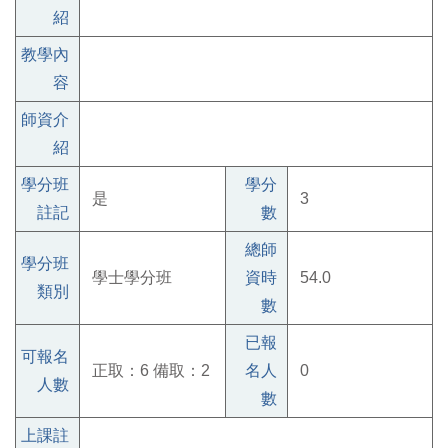
紹
教學內
容
師資介
紹
學分班
學分
是
3
註記
數
總師
學分班
學士學分班
資時
54.0
類別
數
已報
可報名
正取：6 備取：2
名人
0
人數
數
上課註