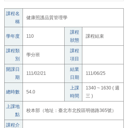
課程名
健康照護品質管理學
稱
課程
學年度
110
課程結束
狀態
課程類
課程
學分班
別
項目
開課日
結業
111/02/21
111/06/25
期
日期
上課
1340 ~ 1630 ( 週
總時數
54.0
時間
三 )
上課地
校本部（地址：臺北市北投區明德路365號）
點
課程介