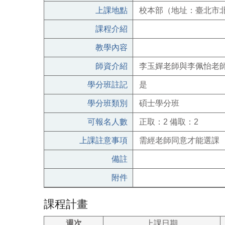
上課地點
校本部（地址：臺北市北
課程介紹
教學內容
師資介紹
李玉嬋老師與
李佩怡老
學分班註記
是
學分班類別
碩士學分班
可報名人數
正取：2 備取：2
上課註意事項
需經老師同意才能選課
備註
附件
課程計畫
週次
上課日期