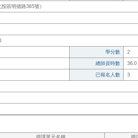
投區明德路365號）
師
學分數
2
總師資時數
36.0
已報名人數
3
授課單元名稱
授