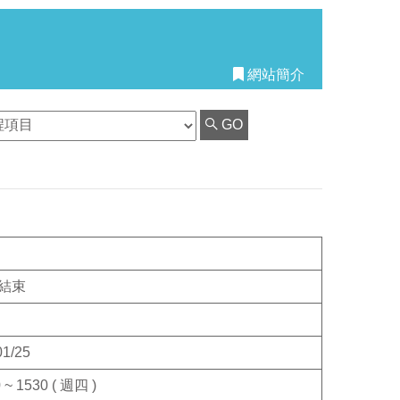
網站簡介
GO
結束
01/25
 ~ 1530 ( 週四 )