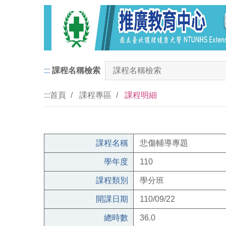
:::
課程名稱檢索
:::
首頁
課程專區
課程明細
課程名稱
悲傷輔導專題
學年度
110
課程類別
學分班
開課日期
110/09/22
總時數
36.0