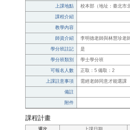
上課地點
校本部（地址：臺北市北
課程介紹
教學內容
師資介紹
李明德老師與林慧珍老
學分班註記
是
學分班類別
學士學分班
可報名人數
正取：5 備取：2
上課註意事項
需經老師同意才能選課
備註
附件
課程計畫
週次
上課日期