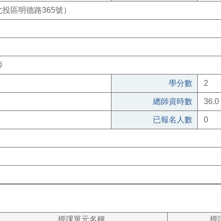
投區明德路365號）
師
學分數
2
總師資時數
36.0
已報名人數
0
授課單元名稱
授