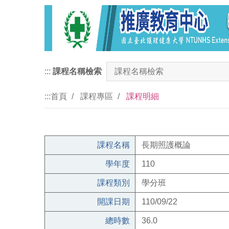
:::
課程名稱檢索
:::
首頁
課程專區
課程明細
課程名稱
長期照護概論
學年度
110
課程類別
學分班
開課日期
110/09/22
總時數
36.0