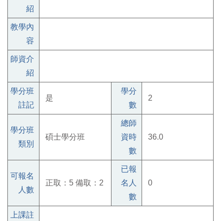
紹
教學內
容
師資介
紹
學分班
學分
是
2
註記
數
總師
學分班
碩士學分班
資時
36.0
類別
數
已報
可報名
正取：5 備取：2
名人
0
人數
數
上課註