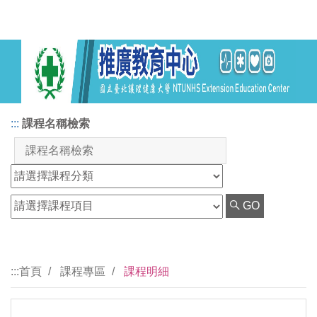
:::
課程名稱檢索
GO
:::
首頁
課程專區
課程明細