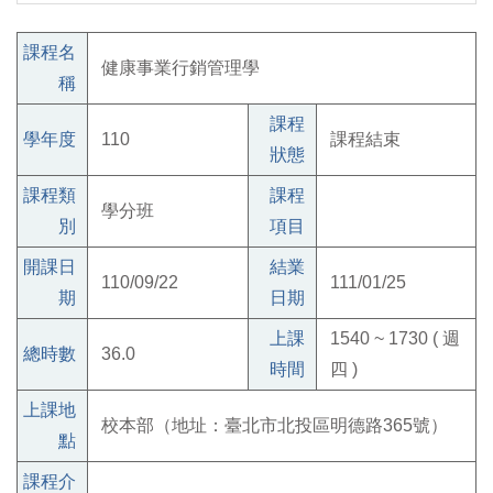
課程名
健康事業行銷管理學
稱
課程
學年度
110
課程結束
狀態
課程類
課程
學分班
別
項目
開課日
結業
110/09/22
111/01/25
期
日期
上課
1540 ~ 1730 ( 週
總時數
36.0
時間
四 )
上課地
校本部（地址：臺北市北投區明德路365號）
點
課程介