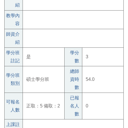
紹
教學內
容
師資介
紹
學分班
學分
是
3
註記
數
總師
學分班
碩士學分班
資時
54.0
類別
數
已報
可報名
正取：5 備取：2
名人
0
人數
數
上課註