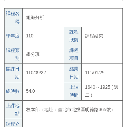
課程名
組織分析
稱
課程
學年度
110
課程結束
狀態
課程類
課程
學分班
別
項目
開課日
結業
110/09/22
111/01/25
期
日期
上課
1640 ~ 1925 ( 週
總時數
54.0
時間
二 )
上課地
校本部（地址：臺北市北投區明德路365號）
點
課程介