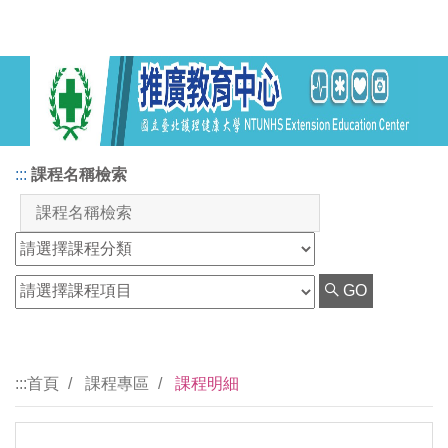
:::
課程名稱檢索
GO
:::
首頁
課程專區
課程明細