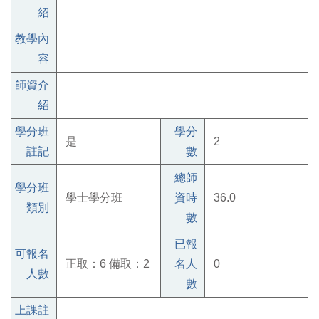
紹
教學內
容
師資介
紹
學分班
學分
是
2
註記
數
總師
學分班
學士學分班
資時
36.0
類別
數
已報
可報名
正取：6 備取：2
名人
0
人數
數
上課註