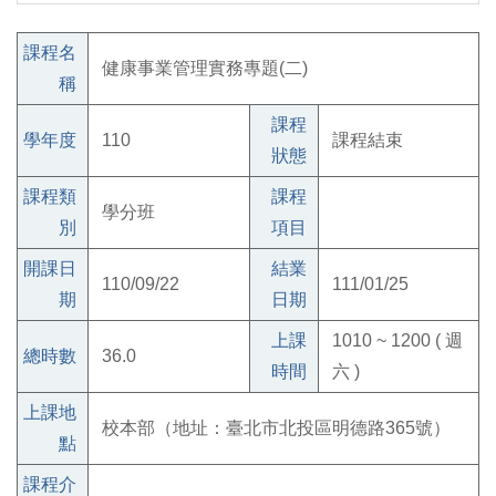
課程名
健康事業管理實務專題(二)
稱
課程
學年度
110
課程結束
狀態
課程類
課程
學分班
別
項目
開課日
結業
110/09/22
111/01/25
期
日期
上課
1010 ~ 1200 ( 週
總時數
36.0
時間
六 )
上課地
校本部（地址：臺北市北投區明德路365號）
點
課程介