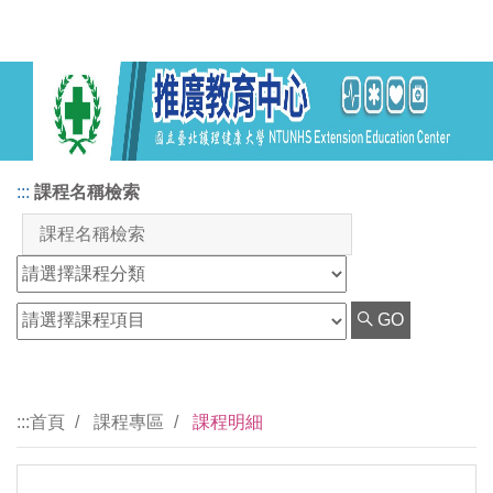
:::
課程名稱檢索
GO
:::
首頁
課程專區
課程明細