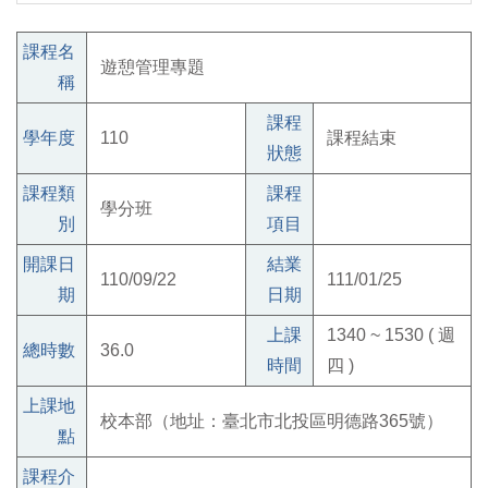
課程名
遊憩管理專題
稱
課程
學年度
110
課程結束
狀態
課程類
課程
學分班
別
項目
開課日
結業
110/09/22
111/01/25
期
日期
上課
1340 ~ 1530 ( 週
總時數
36.0
時間
四 )
上課地
校本部（地址：臺北市北投區明德路365號）
點
課程介