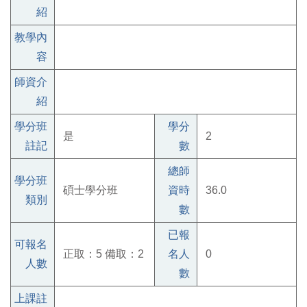
紹
教學內
容
師資介
紹
學分班
學分
是
2
註記
數
總師
學分班
碩士學分班
資時
36.0
類別
數
已報
可報名
正取：5 備取：2
名人
0
人數
數
上課註