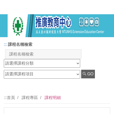
:::
課程名稱檢索
GO
:::
首頁
課程專區
課程明細