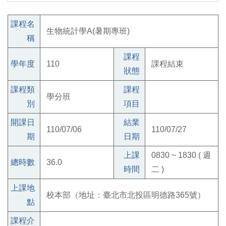
課程名
生物統計學A(暑期專班)
稱
課程
學年度
110
課程結束
狀態
課程類
課程
學分班
別
項目
開課日
結業
110/07/06
110/07/27
期
日期
上課
0830 ~ 1830 ( 週
總時數
36.0
時間
二 )
上課地
校本部（地址：臺北市北投區明德路365號）
點
課程介