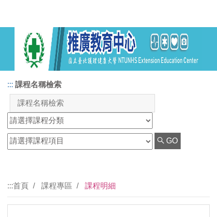
:::
課程名稱檢索
GO
:::
首頁
課程專區
課程明細