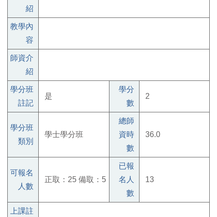
紹
教學內
容
師資介
紹
學分班
學分
是
2
註記
數
總師
學分班
學士學分班
資時
36.0
類別
數
已報
可報名
正取：25 備取：5
名人
13
人數
數
上課註