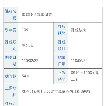
課程名
進階嗓音異常研究
稱
課程
學年度
109
課程結束
狀態
課程類
課程
學分班
別
項目
開課日
結業
110/02/22
110/06/26
期
日期
上課
0910 ~ 1200 ( 週
總時數
54.0
時間
二 )
上課地
城區部 (地址：台北市萬華區內江街89號)
點
課程介