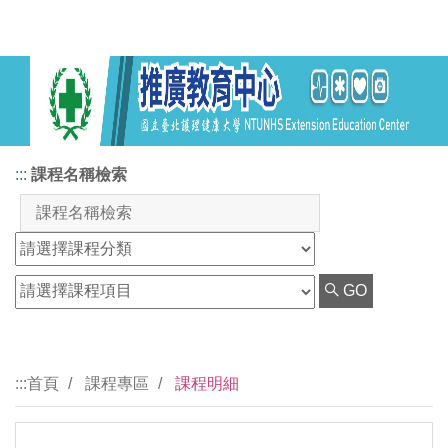
:::
課程名稱檢索
GO
:::
首頁
課程專區
課程明細