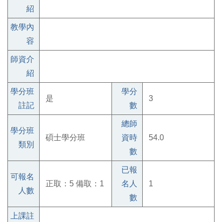
紹
教學內
容
師資介
紹
學分班
學分
是
3
註記
數
總師
學分班
碩士學分班
資時
54.0
類別
數
已報
可報名
正取：5 備取：1
名人
1
人數
數
上課註