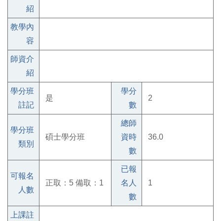
紹
教學內
容
師資介
紹
學分班
學分
是
2
註記
數
總師
學分班
碩士學分班
資時
36.0
類別
數
已報
可報名
正取：5 備取：1
名人
1
人數
數
上課註