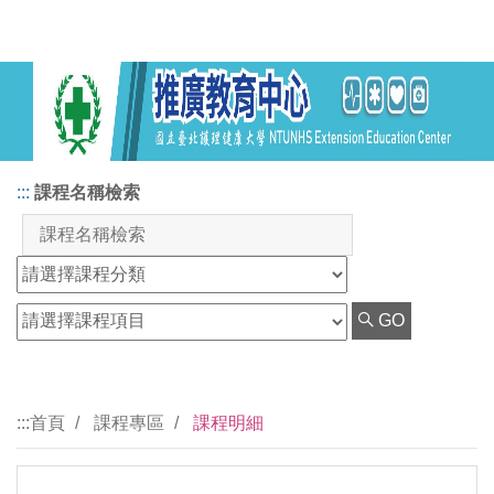
:::
課程名稱檢索
GO
:::
首頁
課程專區
課程明細