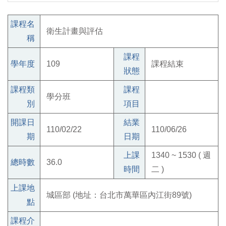
課程名
衛生計畫與評估
稱
課程
學年度
109
課程結束
狀態
課程類
課程
學分班
別
項目
開課日
結業
110/02/22
110/06/26
期
日期
上課
1340 ~ 1530 ( 週
總時數
36.0
時間
二 )
上課地
城區部 (地址：台北市萬華區內江街89號)
點
課程介