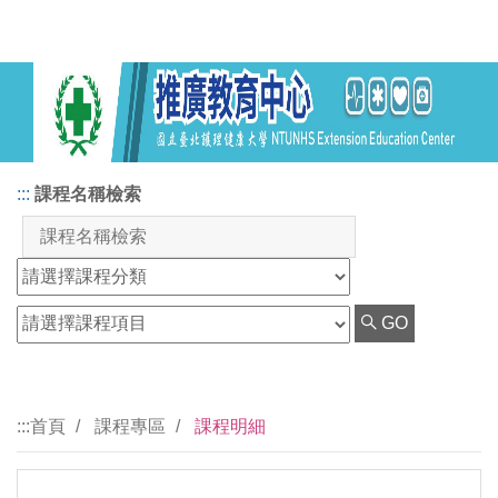
:::
課程名稱檢索
GO
:::
首頁
課程專區
課程明細