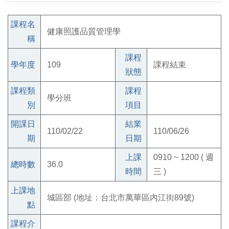
課程名
健康照護品質管理學
稱
課程
學年度
109
課程結束
狀態
課程類
課程
學分班
別
項目
開課日
結業
110/02/22
110/06/26
期
日期
上課
0910 ~ 1200 ( 週
總時數
36.0
時間
三 )
上課地
城區部 (地址：台北市萬華區內江街89號)
點
課程介