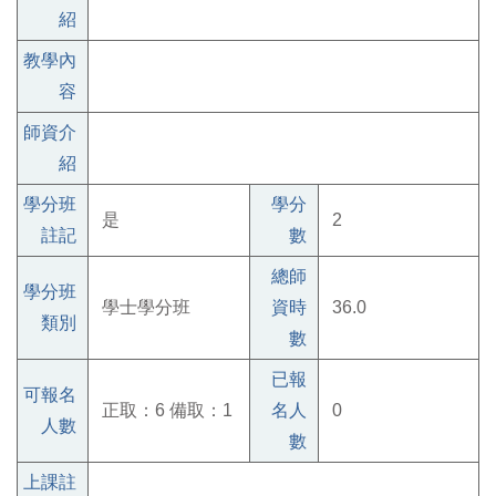
紹
教學內
容
師資介
紹
學分班
學分
是
2
註記
數
總師
學分班
學士學分班
資時
36.0
類別
數
已報
可報名
正取：6 備取：1
名人
0
人數
數
上課註