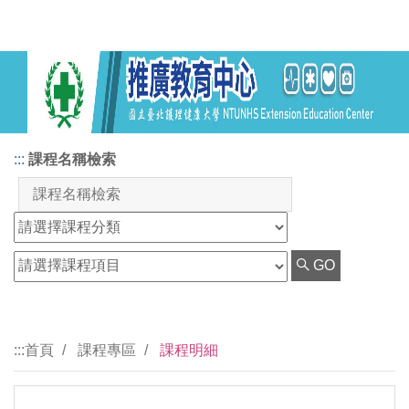
:::
課程名稱檢索
GO
:::
首頁
課程專區
課程明細