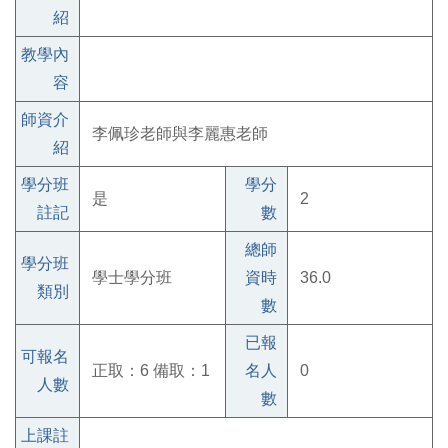
紹
教學內
容
師資介
李佩珍老師與李麗惠老師
紹
學分班
學分
是
2
註記
數
總師
學分班
學士學分班
資時
36.0
類別
數
已報
可報名
正取：6 備取：1
名人
0
人數
數
上課註