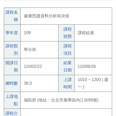
課程名
健康照護資料分析與決策
稱
課程
學年度
109
課程結束
狀態
課程類
課程
學分班
別
項目
開課日
結業
110/02/22
110/06/26
期
日期
上課
1010 ~ 1200 ( 週
總時數
36.0
時間
一 )
上課地
城區部 (地址：台北市萬華區內江街89號)
點
課程介