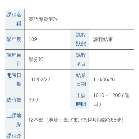
課程名
英語導覽解說
稱
課程
學年度
109
課程結束
狀態
課程類
課程
學分班
別
項目
開課日
結業
110/02/22
110/06/26
期
日期
上課
1010 ~ 1200 ( 週
總時數
36.0
時間
四 )
上課地
校本部（地址：臺北市北投區明德路365號）
點
課程介