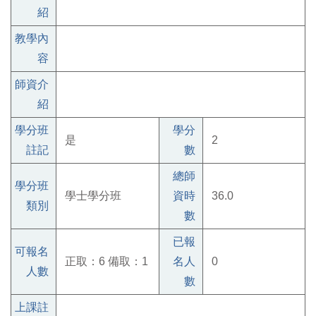
紹
教學內
容
師資介
紹
學分班
學分
是
2
註記
數
總師
學分班
學士學分班
資時
36.0
類別
數
已報
可報名
正取：6 備取：1
名人
0
人數
數
上課註