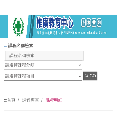
:::
課程名稱檢索
GO
:::
首頁
課程專區
課程明細