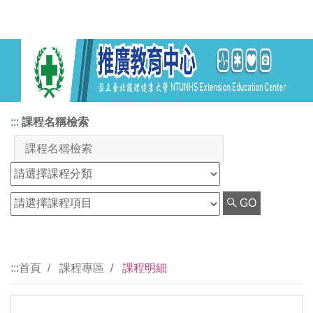
:::
課程名稱檢索
GO
:::
首頁
課程專區
課程明細