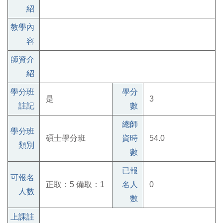
紹
教學內
容
師資介
紹
學分班
學分
是
3
註記
數
總師
學分班
碩士學分班
資時
54.0
類別
數
已報
可報名
正取：5 備取：1
名人
0
人數
數
上課註