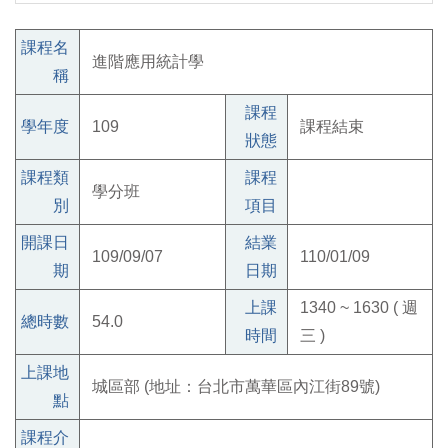
課程名
進階應用統計學
稱
課程
學年度
109
課程結束
狀態
課程類
課程
學分班
別
項目
開課日
結業
109/09/07
110/01/09
期
日期
上課
1340 ~ 1630 ( 週
總時數
54.0
時間
三 )
上課地
城區部 (地址：台北市萬華區內江街89號)
點
課程介