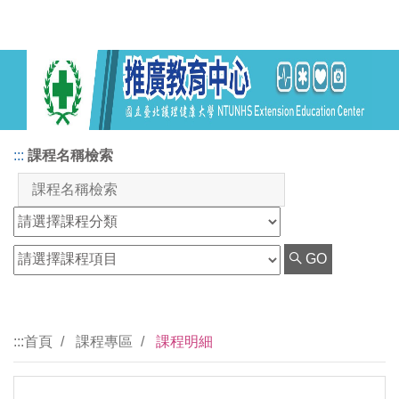
:::
課程名稱檢索
GO
:::
首頁
課程專區
課程明細