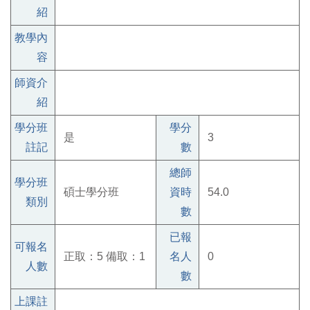
紹
教學內
容
師資介
紹
學分班
學分
是
3
註記
數
總師
學分班
碩士學分班
資時
54.0
類別
數
已報
可報名
正取：5 備取：1
名人
0
人數
數
上課註