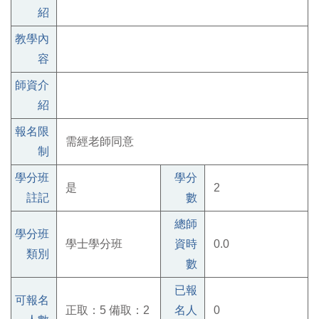
紹
教學內
容
師資介
紹
報名限
需經老師同意
制
學分班
學分
是
2
註記
數
總師
學分班
學士學分班
資時
0.0
類別
數
已報
可報名
正取：5 備取：2
名人
0