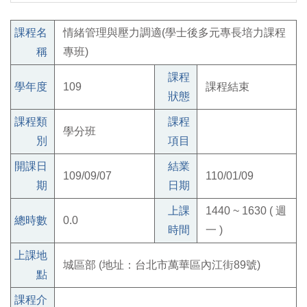
課程名
情緒管理與壓力調適(學士後多元專長培力課程
稱
專班)
課程
學年度
109
課程結束
狀態
課程類
課程
學分班
別
項目
開課日
結業
109/09/07
110/01/09
期
日期
上課
1440 ~ 1630 ( 週
總時數
0.0
時間
一 )
上課地
城區部 (地址：台北市萬華區內江街89號)
點
課程介