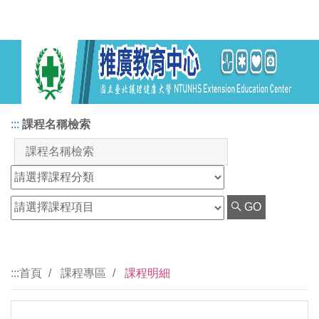
:::
課程名稱檢索
GO
:::
首頁
課程專區
課程明細