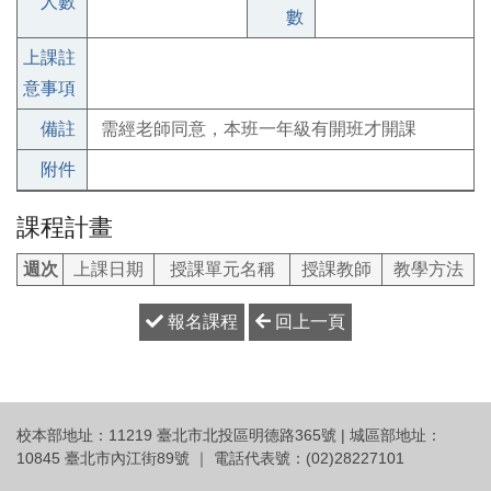
人數
數
上課註
意事項
備註
需經老師同意，本班一年級有開班才開課
附件
課程計畫
週次
上課日期
授課單元名稱
授課教師
教學方法
報名課程
回上一頁
校本部地址：11219 臺北市北投區明德路365號 | 城區部地址：
10845 臺北市內江街89號 ｜ 電話代表號：(02)28227101