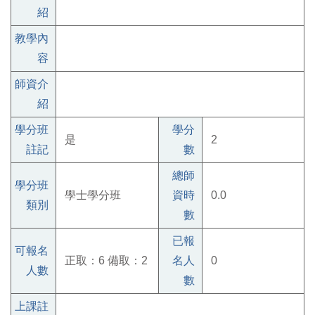
紹
教學內
容
師資介
紹
學分班
學分
是
2
註記
數
總師
學分班
學士學分班
資時
0.0
類別
數
已報
可報名
正取：6 備取：2
名人
0
人數
數
上課註