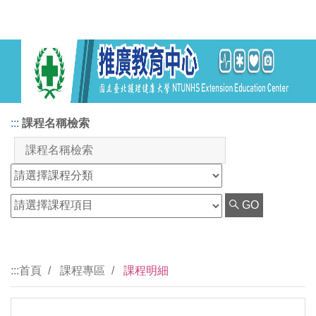
:::
課程名稱檢索
GO
:::
首頁
課程專區
課程明細