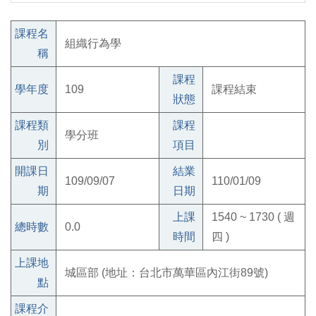
課程名
組織行為學
稱
課程
學年度
109
課程結束
狀態
課程類
課程
學分班
別
項目
開課日
結業
109/09/07
110/01/09
期
日期
上課
1540 ~ 1730 ( 週
總時數
0.0
時間
四 )
上課地
城區部 (地址：台北市萬華區內江街89號)
點
課程介