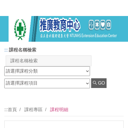
:::
課程名稱檢索
GO
:::
首頁
課程專區
課程明細