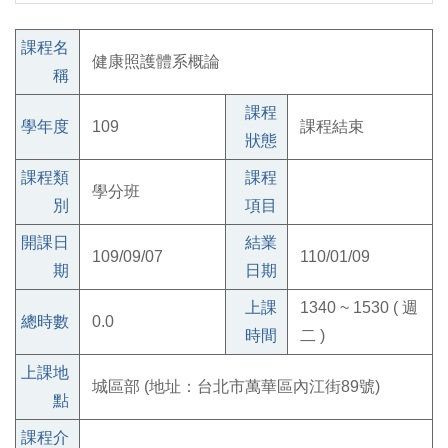
課程名
健康照護體系概論
稱
課程
學年度
109
課程結束
狀態
課程類
課程
學分班
別
項目
開課日
結業
109/09/07
110/01/09
期
日期
上課
1340 ~ 1530 ( 週
總時數
0.0
時間
二 )
上課地
城區部 (地址：台北市萬華區內江街89號)
點
課程介