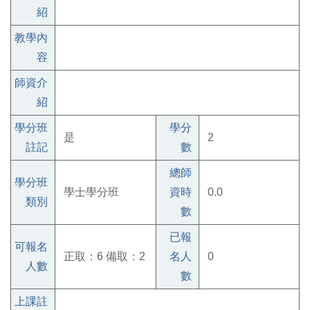
紹
教學內
容
師資介
紹
學分班
學分
是
2
註記
數
總師
學分班
學士學分班
資時
0.0
類別
數
已報
可報名
正取：6 備取：2
名人
0
人數
數
上課註