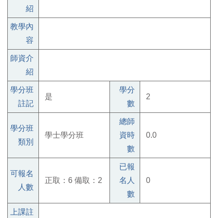
紹
教學內
容
師資介
紹
學分班
學分
是
2
註記
數
總師
學分班
學士學分班
資時
0.0
類別
數
已報
可報名
正取：6 備取：2
名人
0
人數
數
上課註