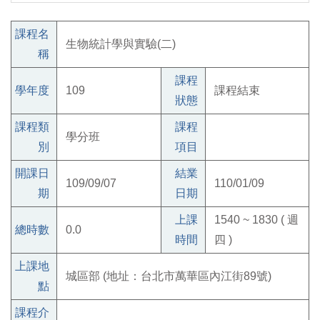
課程名
生物統計學與實驗(二)
稱
課程
學年度
109
課程結束
狀態
課程類
課程
學分班
別
項目
開課日
結業
109/09/07
110/01/09
期
日期
上課
1540 ~ 1830 ( 週
總時數
0.0
時間
四 )
上課地
城區部 (地址：台北市萬華區內江街89號)
點
課程介