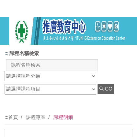
:::
課程名稱檢索
GO
:::
首頁
課程專區
課程明細