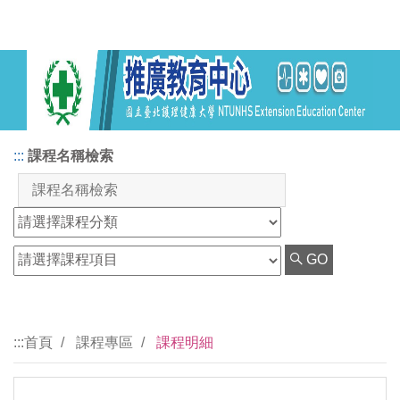
:::
課程名稱檢索
GO
:::
首頁
課程專區
課程明細