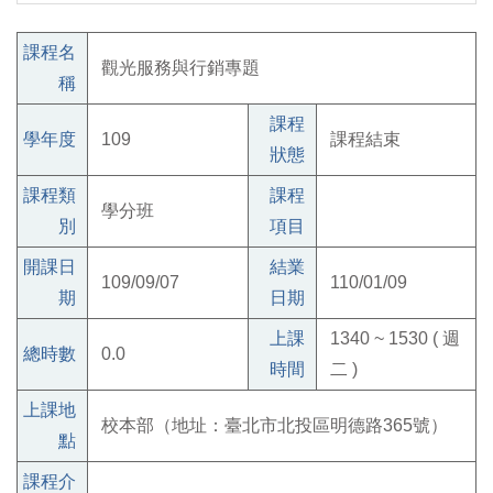
課程名
觀光服務與行銷專題
稱
課程
學年度
109
課程結束
狀態
課程類
課程
學分班
別
項目
開課日
結業
109/09/07
110/01/09
期
日期
上課
1340 ~ 1530 ( 週
總時數
0.0
時間
二 )
上課地
校本部（地址：臺北市北投區明德路365號）
點
課程介