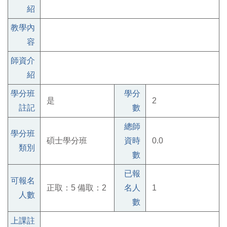
紹
教學內
容
師資介
紹
學分班
學分
是
2
註記
數
總師
學分班
碩士學分班
資時
0.0
類別
數
已報
可報名
正取：5 備取：2
名人
1
人數
數
上課註