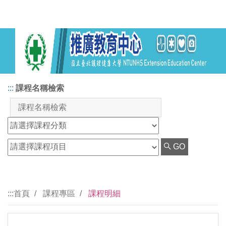
:::
課程名稱檢索
GO
:::
首頁
課程專區
課程明細