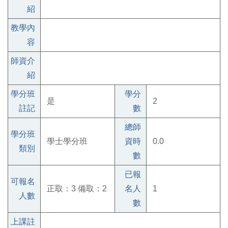
紹
教學內
容
師資介
紹
學分班
學分
是
2
註記
數
總師
學分班
學士學分班
資時
0.0
類別
數
已報
可報名
正取：3 備取：2
名人
1
人數
數
上課註