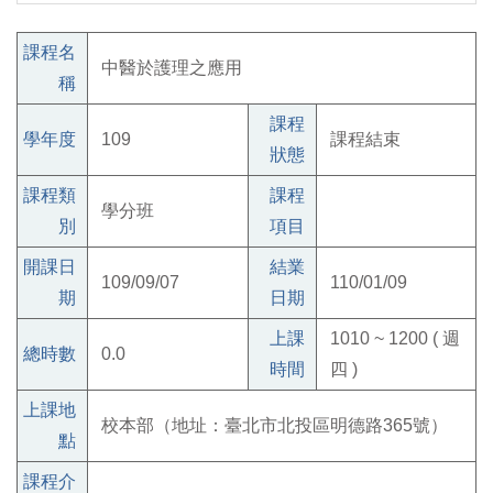
課程名
中醫於護理之應用
稱
課程
學年度
109
課程結束
狀態
課程類
課程
學分班
別
項目
開課日
結業
109/09/07
110/01/09
期
日期
上課
1010 ~ 1200 ( 週
總時數
0.0
時間
四 )
上課地
校本部（地址：臺北市北投區明德路365號）
點
課程介