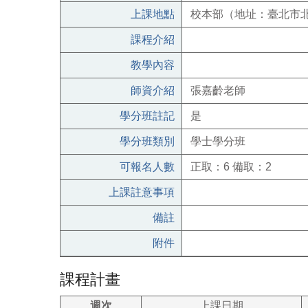
上課地點
校本部（地址：臺北市北
課程介紹
教學內容
師資介紹
張嘉齡老師
學分班註記
是
學分班類別
學士學分班
可報名人數
正取：6 備取：2
上課註意事項
備註
附件
課程計畫
週次
上課日期