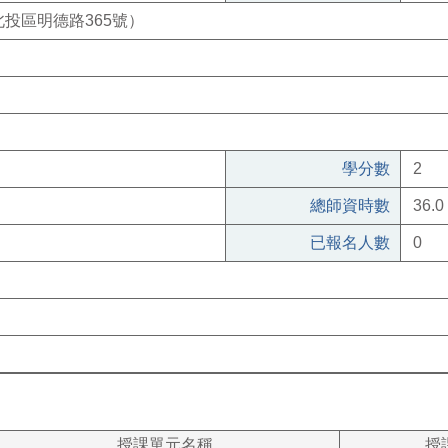
投區明德路365號）
學分數
2
總師資時數
36.0
已報名人數
0
授課單元名稱
授