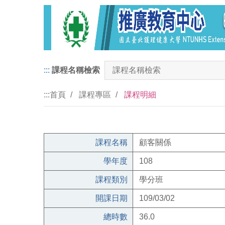
:::
課程名稱檢索
:::
首頁
課程專區
課程明細
課程名稱
顧客關係
學年度
108
課程類別
學分班
開課日期
109/03/02
總時數
36.0